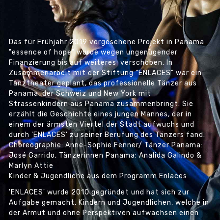
Das für Frühjahr 2019 vorgesehene Projekt in Panama
"essence of hope" wurde wegen ungenügender
Finanzierung bis auf weiteres verschoben. In
Zusammenarbeit mit der Stiftung "ENLACES" war ein
Tanztheater geplant, das professionelle Tänzer aus
Panama, der Schweiz und New York mit
Strassenkindern aus Panama zusammenbringt. Sie
erzählt die Geschichte eines jungen Mannes, der in
einem der ärmsten Viertel der Stadt aufwuchs und
durch 'ENLACES' zu seiner Berufung des Tänzers fand.
Choreographie: Anne-Sophie Fenner/ Tänzer Panama:
José Garrido, Tänzerinnen Panama: Analida Galindo &
Marlyn Attie
Kinder & Jugendliche aus dem Programm Enlaces
'ENLACES' wurde 2010 gegründet und hat sich zur
Aufgabe gemacht, Kindern und Jugendlichen, welche in
der Armut und ohne Perspektiven aufwachsen einen