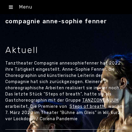
Menu
compagnie anne-sophie fenner
Aktuell
Tanztheater Compagnie annesophiefenner hat 2022
ihre Tätigkeit eingestellt. Anne-Sophie Fenner, die
Choreographin und künstlerische Leiterin der
Compagnie hat sich zurückgezogen. Kleinere
choreographische Arbeiten realisiert sie immer noch.
Das letzte Stück "Steps of breath", hatte sie als
Gastchoreographin mit der Gruppe
TANZCONTINUUM
erarbeitet. Die Premiere von
Steps of breath
war am
7. März 2020 im Theater "Bühne am Gleis" in Wil, kurz
vor Lockdown / Corona Pandemie